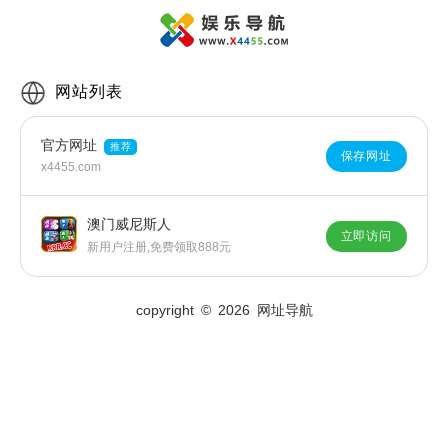
网站列表
官方网址
推荐
保存网址
x4455.com
澳门威尼斯人
立即访问
新用户注册,免费领取888元
copyright © 2026 网址导航